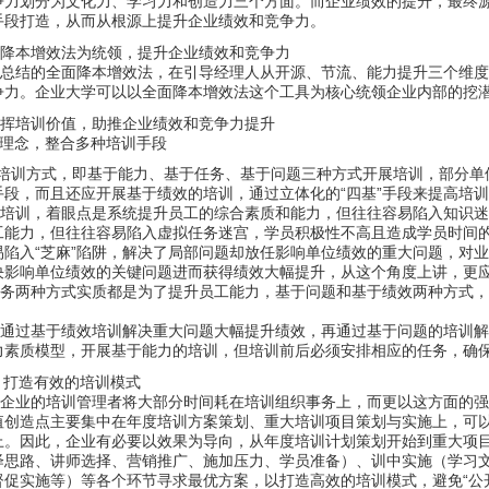
争力划分为文化力、学习力和创造力三个方面。而企业绩效的提升，最终
手段打造，从而从根源上提升企业绩效和竞争力。
降本增效法为统领，提升企业绩效和竞争力
总结的全面降本增效法，在引导经理人从开源、节流、能力提升三个维度
争力。企业大学可以以全面降本增效法这个工具为核心统领企业内部的挖
挥培训价值，助推企业绩效和竞争力提升
理念，整合多种培训手段
培训方式，即基于能力、基于任务、基于问题三种方式开展培训，部分单
“
”
手段，而且还应开展基于绩效的培训，通过立体化的
四基
手段来提高培训
培训，着眼点是系统提升员工的综合素质和能力，但往往容易陷入知识迷
工能力，但往往容易陷入虚拟任务迷宫，学员积极性不高且造成学员时间
“
”
易陷入
芝麻
陷阱，解决了局部问题却放任影响单位绩效的重大问题，对业
决影响单位绩效的关键问题进而获得绩效大幅提升，从这个角度上讲，更
务两种方式实质都是为了提升员工能力，基于问题和基于绩效两种方式，
。
通过基于绩效培训解决重大问题大幅提升绩效，再通过基于问题的培训解
力素质模型，开展基于能力的培训，但培训前后必须安排相应的任务，确
，打造有效的培训模式
企业的培训管理者将大部分时间耗在培训组织事务上，而更以这方面的强
值创造点主要集中在年度培训方案策划、重大培训项目策划与实施上，可
上。因此，企业有必要以效果为导向，从年度培训计划策划开始到重大项
绎思路、讲师选择、营销推广、施加压力、学员准备）、训中实施（学习
“
督促实施等）等各个环节寻求最优方案，以打造高效的培训模式，避免
公