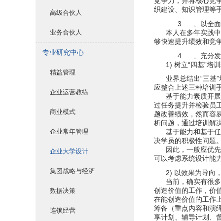
竞争力，并将核心竞
织建设、知识管理等
高级合伙人
3
、以全面
业务合伙人
本人在多年实践中
够快速提升绩效和竞
专业研究中心
4
、充分发
1)
“
”
树立
四基
培训
精益管理
“
”
业界总结出
三基
应整合上述三种培训
企业运营教练
基于能力素质开展
过任务提升并检验员
商业模式
题改善绩效，然而容
析问题，通过培训解
企业常年管理
基于能力和基于任
决学员的积极性问题
因此，一般应优先
企业大学设计
可以考虑系统设计能
集团战略与经济
2)
以效果为导向
当前，确实有很多
数据决策
创造价值的工作，价
在能创造价值的工作
筹备（重点内容和演
连锁经营
享计划、辅导计划、