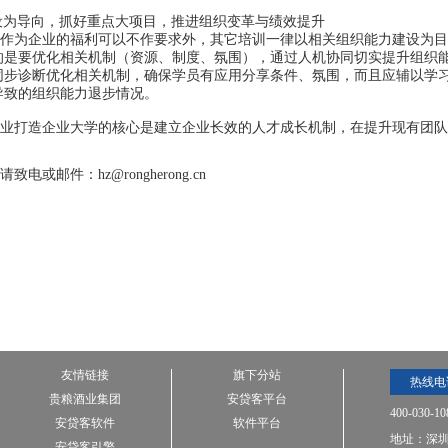
设为导向，抓好重点大项目，推进组织变革与绩效提升
作为企业的福利可以不作要求外，其它培训一律以相关组织能力建设为目
的是要优化相关机制（资源、制度、氛围），通过人机协同切实提升组织
同步诊断优化相关机制，确保学员有应用分享条件、氛围，而且应辅以学
导致的组织能力退步情况。
业打造企业大学的核心是建立企业长效的人才成长机制，在提升现有团队
电或邮件：hz@rongherong.cn
友情链接
旗下分站
热线电
贵粮酒业集团
安贷客平台
400-030-10
安贷客软件
软件平台
地址：深圳
安贷客引擎