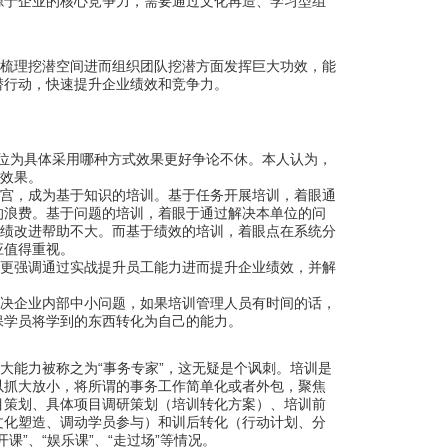
源于企业的核心竞争力，需要通过文化再造、学习型组
梳理挖潜空间进而组织团队挖潜方面发挥巨大功效，能
潜行动，快速提升企业绩效和竞争力。
位为具体采用哪种方式效果更好争论不休。本人认为，
效果。
宫，成为基于知识的培训。基于任务开展培训，着眼通
的浪费。基于问题的培训，着眼于通过解决本单位的问
绩改进帮助不大。而基于绩效的培训，着眼点在系统分
应值得重视。
更强调通过实战提升员工能力进而提升企业绩效，并解
决企业内部中小问题，如果培训管理人员有时间的话，
保学员将学到的东西转化为自己的能力。
“
”
大能力被称之为
事务专家
，这无疑是个讽刺。培训是
以抓大放小，将所谓的事务工作简单化或者外包，聚焦
目策划、具体项目调研策划（培训转化方案）、培训前
文化塑造、调动学员参与）和训后转化（行动计划、分
”
“
”
“
”
开课
、
娱乐课
、
走过场
等情况。