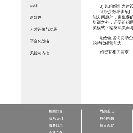
品牌
3)
以组织能力建
除极少数培训项目
能力问题外，更重要
新媒体
培训之外，还要组织
英模式下精英流失而
人才评价与发展
融合融咨询协助企
平台化战略
的持续经营能力。
如您有相关需求，请致
风控与内控
集团简介
思想观点
联系我们
原创思想
服务目录
每日观察
企业文化