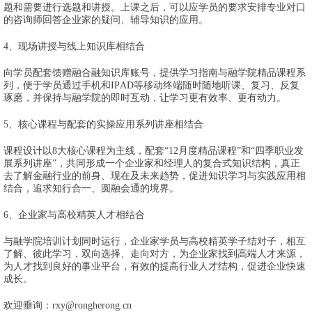
题和需要进行选题和讲授。上课之后，可以应学员的要求安排专业对口
的咨询师回答企业家的疑问、辅导知识的应用。
4、现场讲授与线上知识库相结合
向学员配套馈赠融合融知识库账号，提供学习指南与融学院精品课程系
列，便于学员通过手机和IPAD等移动终端随时随地听课、复习、反复
琢磨，并保持与融学院的即时互动，让学习更有效率、更有动力。
5、核心课程与配套的实操应用系列讲座相结合
课程设计以8大核心课程为主线，配套“12月度精品课程”和“四季职业发
展系列讲座”，共同形成一个企业家和经理人的复合式知识结构，真正
去了解金融行业的前身、现在及未来趋势，促进知识学习与实践应用相
结合，追求知行合一、圆融会通的境界。
6、企业家与高校精英人才相结合
与融学院培训计划同时运行，企业家学员与高校精英学子结对子，相互
了解、彼此学习，双向选择、走向对方，为企业家找到高端人才来源，
为人才找到良好的事业平台，有效的提高行业人才结构，促进企业快速
成长。
欢迎垂询：rxy@rongherong.cn