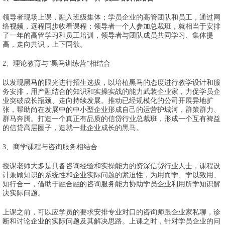
领导者现场上课，融入班级集体；学员企业的高管团队和员工，通过网
络视频，远程同步收看课程；领导者一个人参加总裁班，就相当于安排
了一年的高管学习和员工培训，领导者与团队成员共同学习、集体提
高，走向共识，上下同欲。
2、理论教育与“黑马训练营”相结合
以发现黑马的眼光进行招生选拔，以培植黑马的态度进行教学设计和服
务安排，用产融结合的知识和实操实战的能力武装企业家，力促学员企
业突破成长瓶颈、走向持续发展。推动已经规模化的公司开展异地扩
张，帮助尚在发展中的中小型企业形成自己的运营护城河，群策群力、
群马奔腾。打造一个真正有品质的信贷行业总裁班，形成一个互有裨益
的信贷高层圈子，造就一批企业成长的黑马。
3、商学课程与咨询服务相结合
授课老师大多是具备咨询经验和实操能力的资深信贷行业人士，课程设
计兼顾知识的系统性和企业实际问题的紧迫性，为用而学、学以致用、
知行合一，借助于融合融的咨询服务能力协助学员企业利用所学知识解
决实际问题。
上课之前，可以应学员的要求安排专业对口的咨询师跟企业家私聊，诊
断和讨论企业的实际问题及其解决思路。上课之时，针对学员企业的问