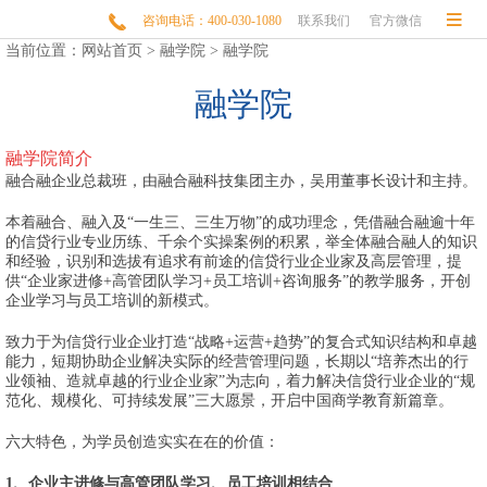


咨询电话：400-030-1080
联系我们
官方微信
当前位置：
网站首页
>
融学院
>
融学院
融学院
融学院简介
融合融企业总裁班，由融合融科技集团主办，吴用董事长设计和主持。
本着融合、融入及“一生三、三生万物”的成功理念，凭借融合融逾十年
的信贷行业专业历练、千余个实操案例的积累，举全体融合融人的知识
和经验，识别和选拔有追求有前途的信贷行业企业家及高层管理，提
供“企业家进修+高管团队学习+员工培训+咨询服务”的教学服务，开创
企业学习与员工培训的新模式。
致力于为信贷行业企业打造“战略+运营+趋势”的复合式知识结构和卓越
能力，短期协助企业解决实际的经营管理问题，长期以“培养杰出的行
业领袖、造就卓越的行业企业家”为志向，着力解决信贷行业企业的“规
范化、规模化、可持续发展”三大愿景，开启中国商学教育新篇章。
六大特色，为学员创造实实在在的价值：
1、企业主进修与高管团队学习、员工培训相结合